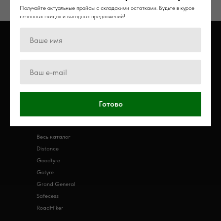
Получайте актуальные прайсы с складскими остатками. Будьте в курсе
сезонных скидок и выгодных предложений!
VRTYRES
Главная
О компании
Доставка
Готово
Контакты
КАТАЛОГ
Весь каталог
Distance
Goodtyre
Gotyre
Grand General
Safecess
RoadHiker