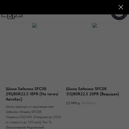
+7 (982) 992-59-72
Шина Safecess SFC08
Шина Safecess SFC08
295/80R22.5 18PR (На тягач/
315/80R22.5 20PR (Ведущая)
Автобус)
23 999
р.
30 000
р.
Шины премиум от производителя
Safecess. Модель SFC08.
Индексы:152/149L (Нагрузка до 3550
кг, скорость до 120 км/ч); Тип: TL
(Бескамерная Радиальная)