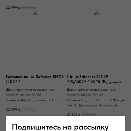
22 999
р.
31 000
р.
Грузовые шины Safecess SFC18
Шина Safecess SFC39
11 R22.5
315/80R22.5 20PR (Ведущая)
Шины премиум от производителя
Шины премиум от производителя
Safecess. Модель SFC18.
Safecess. Модель SFC39.
Индексы:149/146L; Слойность: 16PR.
Индексы:156/153L (4000 кг / 120 км/ч);
Тип: TL (Бескамерная Радиальная)
22 300
р.
31 000
р.
21 699
р.
31 000
р.
Подпишитесь на рассылку