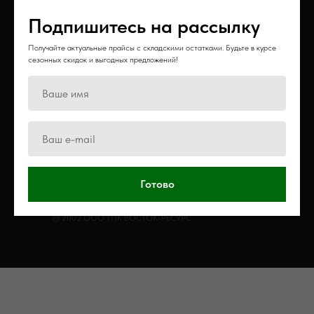
RoadHiker
Подпишитесь на рассылку
Получайте актуальные прайсы с складскими остатками. Будьте в курсе
ОБРАТНЫЙ ЗВОНОК
сезонных скидок и выгодных предложений!
+7
Заказать звонок
Готово
© 2002 ООО ТПК ВОСТОК-РЕСУРС