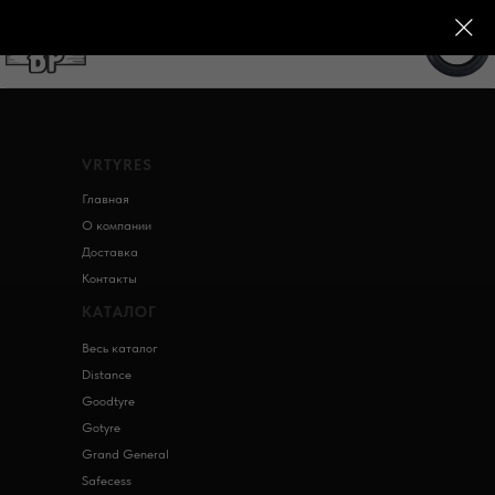
+7 (982) 992-59-72
VRTYRES
Главная
О компании
Доставка
Контакты
КАТАЛОГ
Весь каталог
Distance
Goodtyre
Gotyre
Grand General
Safecess