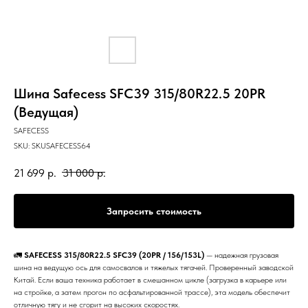
Шина Safecess SFC39 315/80R22.5 20PR
(Ведущая)
SAFECESS
SKU:
SKUSAFECESS64
21 699
р.
31 000
р.
Запросить стоимость
🚛
SAFECESS 315/80R22.5 SFC39 (20PR / 156/153L)
— надежная грузовая
шина на ведущую ось для самосвалов и тяжелых тягачей. Проверенный заводской
Китай. Если ваша техника работает в смешанном цикле (загрузка в карьере или
на стройке, а затем прогон по асфальтированной трассе), эта модель обеспечит
отличную тягу и не сгорит на высоких скоростях.