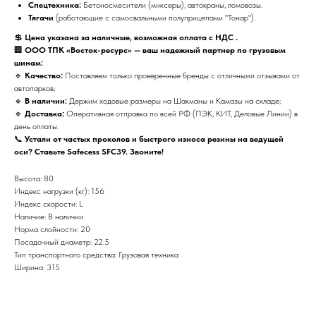
Спецтехника:
Бетоносмесители (миксеры), автокраны, ломовозы.
Тягачи
(работающие с самосвальными полуприцепами "Тонар").
💲
Цена указана за наличные, возможная оплата с НДС .
🏢
ООО ТПК «Восток-ресурс» — ваш надежный партнер по грузовым
шинам:
🔹
Качество:
Поставляем только проверенные бренды с отличными отзывами от
автопарков;
🔹
В наличии:
Держим ходовые размеры на Шакманы и Камазы на складе;
🔹
Доставка:
Оперативная отправка по всей РФ (ПЭК, КИТ, Деловые Линии) в
день оплаты.
📞
Устали от частых проколов и быстрого износа резины на ведущей
оси? Ставьте Safecess SFC39. Звоните!
Высота: 80
Индекс нагрузки (кг): 156
Индекс скорости: L
Наличие: В наличии
Норма слойности: 20
Посадочный диаметр: 22.5
Тип транспортного средства: Грузовая техника
Ширина: 315