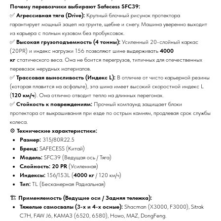
Почему перевозчики выбирают Safecess SFC39:
✅
Агрессивная тяга (Drive):
Крупный блочный рисунок протектора
гарантирует мощный зацеп на грунте, щебне и снегу. Машина уверенно выходит
из карьера с полным кузовом без пробуксовок.
✅
Высокая грузоподъемность (4 тонны):
Усиленный 20-слойный каркас
(20PR) и индекс нагрузки 156 позволяют шине выдерживать
4000
кг
статического веса. Она не боится перегрузов, типичных для отечественных
перевозок нерудных материалов.
✅
Трассовая выносливость (Индекс L):
В отличие от чисто карьерной резины
(которая плавится на асфальте), эта шина имеет высокий скоростной индекс L
(
120 км/ч
). Она отлично отводит тепло на длинных перегонах.
✅
Стойкость к повреждениям:
Прочный компаунд защищает блоки
протектора от выкрашивания при езде по острым камням, продлевая срок службы
колеса.
⚙️
Технические характеристики:
Размер:
315/80R22.5
Бренд:
SAFECESS (Китай)
Модель:
SFC39 (Ведущая ось / Тяга)
Слойность:
20 PR
(Усиленная)
Индексы:
156/153L (
4000 кг
/ 120 км/ч)
Тип:
TL (Бескамерная Радиальная)
🏗️
Применяемость (Ведущие оси / Задняя тележка):
Тяжелые самосвалы (3-х и 4-х осные):
Shacman (X3000, F3000), Sitrak
C7H, FAW J6, КАМАЗ (6520, 6580), Howo, MAZ, DongFeng.