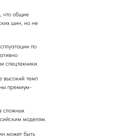
, что общие
ких шин, но не
ксплуатации по
гативно
и спецтехники.
е высокий темп
ины премиум-
а сложных
ссийским моделям.
ин может быть