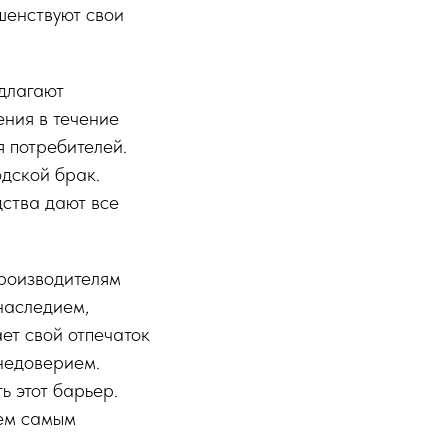
шенствуют свои
длагают
ния в течение
я потребителей.
одской брак.
ства дают все
производителям
наследием,
ет свой отпечаток
 недоверием.
ь этот барьер.
тем самым