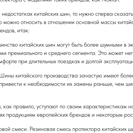
о недостатках китайских шин, то нужно сперва сказать
о можно относить в отношении основной массы китайс
ендов, итак:
шинство китайских шин могут быть более шумными в э
ми премиального и среднего сегмента. Это может не
мфорте при длительных поездках и долгой эксплуатаци
 Шины китайского производства зачастую имеют боле
 привести к необходимости их замены раньше, чем ш
, как правило, уступают по своим характеристикам н
ях продукциям европейских брендов и некоторым ро
овой смеси. Резиновая смесь протектора китайских ш