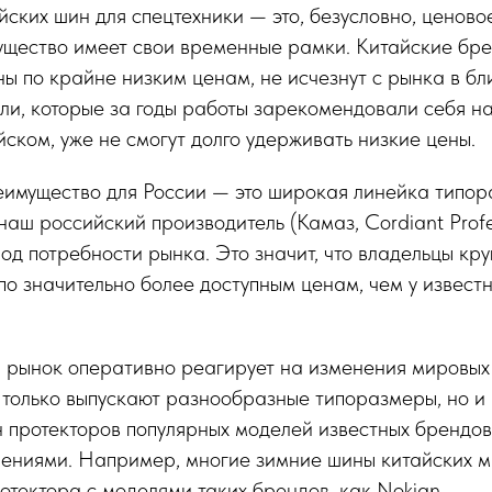
йских шин для спецтехники — это, безусловно, ценово
ущество имеет свои временные рамки. Китайские бре
ы по крайне низким ценам, не исчезнут с рынка в б
ли, которые за годы работы зарекомендовали себя на
йском, уже не смогут долго удерживать низкие цены.
еимущество для России — это широкая линейка типор
 наш российский производитель (Камаз, Cordiant Profe
од потребности рынка. Это значит, что владельцы кр
по значительно более доступным ценам, чем у извест
 рынок оперативно реагирует на изменения мировых
 только выпускают разнообразные типоразмеры, но и
 протекторов популярных моделей известных брендов,
ениями. Например, многие зимние шины китайских 
отектора с моделями таких брендов, как Nokian.