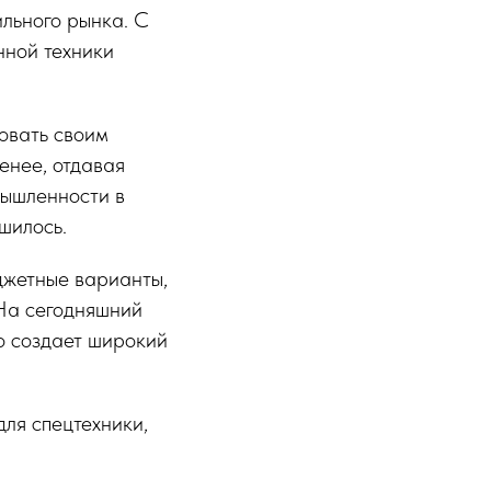
льного рынка. С
нной техники
овать своим
енее, отдавая
мышленности в
шилось.
джетные варианты,
На сегодняшний
то создает широкий
ля спецтехники,