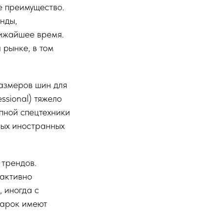
е преимущество.
нды,
лижайшее время.
 рынке, в том
азмеров шин для
ssional) тяжело
упной спецтехники
ных иностранных
 трендов.
 активно
 иногда с
марок имеют