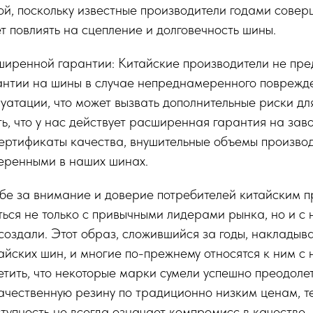
й, поскольку известные производители годами совер
т повлиять на сцепление и долговечность шины.
ширенной гарантии: Китайские производители не пре
нтии на шины в случае непреднамеренного поврежде
луатации, что может вызвать дополнительные риски дл
ить, что у нас действует расширенная гарантия на зав
ртификаты качества, внушительные объемы производ
веренными в наших шинах.
ьбе за внимание и доверие потребителей китайским 
ься не только с привычными лидерами рынка, но и с 
создали. Этот образ, сложившийся за годы, накладыва
айских шин, и многие по-прежнему относятся к ним с
етить, что некоторые марки сумели успешно преодолет
ачественную резину по традиционно низким ценам, 
ступность не всегда означает компромисс в качестве.