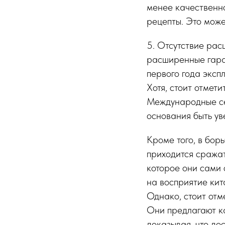
менее качественно
рецепты. Это може
5. Отсутствие рас
расширенные гара
первого года эксп
Хотя, стоит отмет
Международные се
основания быть у
Кроме того, в бор
приходится сражат
которое они сами 
на восприятие кит
Однако, стоит отм
Они предлагают к
доказывая, что до