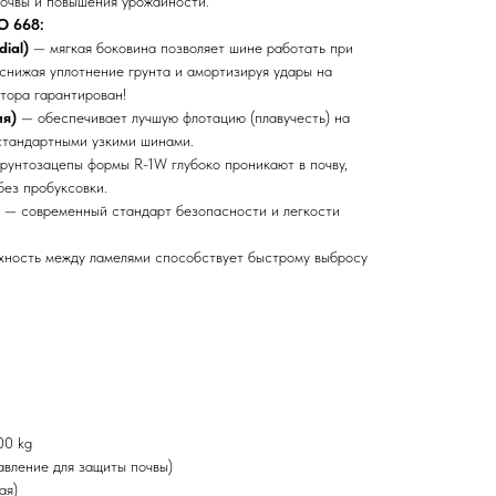
почвы и повышения урожайности.
O 668:
ial)
— мягкая боковина позволяет шине работать при
 снижая уплотнение грунта и амортизируя удары на
тора гарантирован!
ия)
— обеспечивает лучшую флотацию (плавучесть) на
стандартными узкими шинами.
рунтозацепы формы R-1W глубоко проникают в почву,
без пробуксовки.
— современный стандарт безопасности и легкости
хность между ламелями способствует быстрому выбросу
0 kg
вление для защиты почвы)
ая)