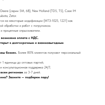
Deere (серии 5M, 6B), New Holland (TD5, T5), Case IH
Kubota, Zetor.
ся на некоторые модификации (МТЗ-1025, 1221) как
ой обработки и работ с погрузчиком.
и прицепные опрыскиватели.
; возможна оплата с НДС.
ткрыт к долгосрочным и взаимовыгодным
ваш бизнес.
Более 80% клиентов получают персональный
 1 единицы до оптовых партий;
и консультационная поддержка 24/7;
 всем регионам
за 3-7 дней.
ина? Звоните — подберем пару!