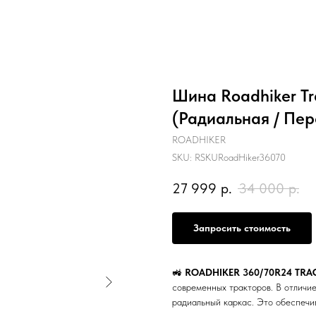
Шина Roadhiker T
(Радиальная / Пер
ROADHIKER
SKU:
RSKURoadHiker36070
27 999
р.
34 000
р.
Запросить стоимость
🚜
ROADHIKER 360/70R24 TRA
современных тракторов. В отличие
радиальный каркас. Это обеспечив