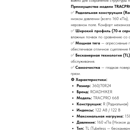
важно для сохранения структуры 
Преимущества модели TRACPR
✅
Радиальная конструкция (Rad
низком давлении (всего 160 кПа),
неровном поле. Комфорт механиза
✅
Широкий профиль (70-я сер
влажных почвах по сравнению со 
✅
Мощная тяга
— агрессивные г
обеспечивая отличное сцепление 
✅
Бескамерная технология (TL)
обслуживания.
✅
Самоочистка
— гладкая повер
грязи.
⚙️ Характеристики:
Размер:
360/70R24
Бренд:
ROADHIKER
Модель:
TRACPRO 668
Конструкция:
R (Радиальная)
Индексы:
122 A8 / 122 B
Максимальная нагрузка:
150
Давление:
160 кПа (Низкое да
Тип:
TL (Tubeless — бескамерн