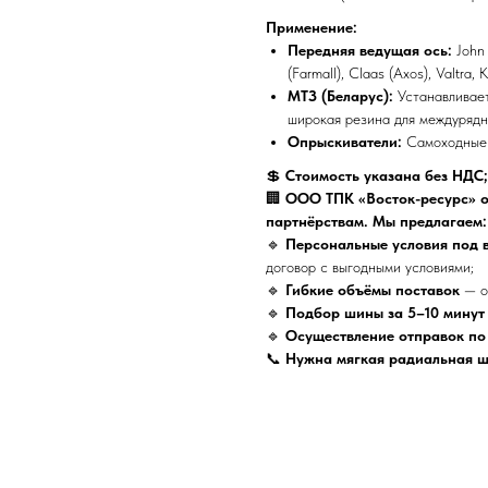
Применение:
Передняя ведущая ось:
John 
(Farmall), Claas (Axos), Valtra, 
МТЗ (Беларус):
Устанавливает
широкая резина для междурядн
Опрыскиватели:
Самоходные 
💲
Стоимость указана без НДС
🏢
ООО ТПК «Восток-ресурс» о
партнёрствам. Мы предлагаем:
🔹
Персональные условия под 
договор с выгодными условиями;
🔹
Гибкие объёмы поставок
— от
🔹
Подбор шины за 5–10 минут
🔹
Осуществление отправок по
📞
Нужна мягкая радиальная ш