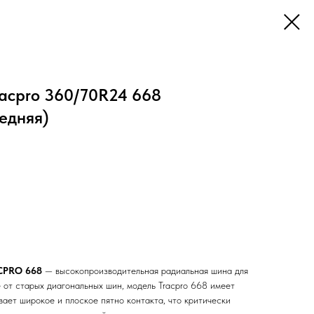
racpro 360/70R24 668
едняя)
CPRO 668
— высокопроизводительная радиальная шина для
 от старых диагональных шин, модель Tracpro 668 имеет
ает широкое и плоское пятно контакта, что критически