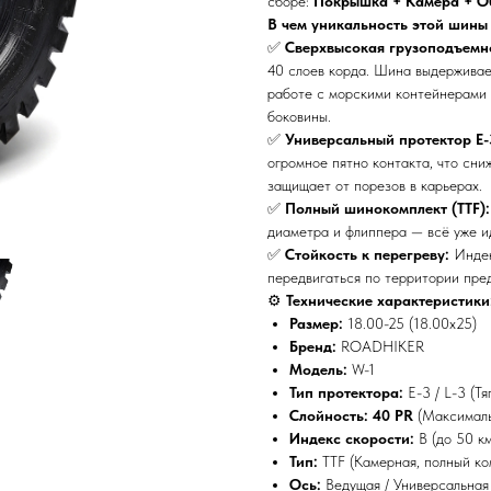
сборе:
Покрышка + Камера + Об
В чем уникальность этой шины 
✅
Сверхвысокая грузоподъемно
40 слоев корда. Шина выдерживае
работе с морскими контейнерами 
боковины.
✅
Универсальный протектор E-
огромное пятно контакта, что сни
защищает от порезов в карьерах.
✅
Полный шинокомплект (TTF):
диаметра и флиппера — всё уже ид
✅
Стойкость к перегреву:
Индек
передвигаться по территории пре
⚙️
Технические характеристики
Размер:
18.00-25 (18.00x25)
Бренд:
ROADHIKER
Модель:
W-1
Тип протектора:
E-3 / L-3 (Тя
Слойность:
40 PR
(Максималь
Индекс скорости:
B (до 50 км
Тип:
TTF (Камерная, полный ко
Ось:
Ведущая / Универсальная