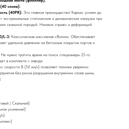
одная лента (флиппер).
(40 слоев):
сть (40PR):
Это главное преимущество! Каркас усилен до
т экстремальные статические и динамические нагрузки при
или скальной породой. Никаких «грыж» и деформаций
3/L-3:
Классическая массивная «Волна». Обеспечивает
жает удельное давление на бетонные покрытия портов и
Не нужно тратить время на поиск спецкамеры 25-го
ет в комплекте с завода.
с скорости B (50 км/ч) позволяет технике уверенно
дприятия без риска разрушения внутренних слоев шины.
:
говый / Скальный)
ное усиление!)
/ч)
мплект)