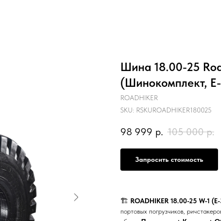
Шина 18.00-25 Roa
(Шинокомплект, E-
ROADHIKER
SKU:
RSKUROADHIKER180025
98 999
р.
105 000
р.
Запросить стоимость
🏗️
ROADHIKER 18.00-25 W-1 (E-
портовых погрузчиков, ричстакеро