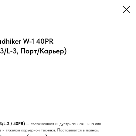
dhiker W-1 40PR
3/L-3, Порт/Карьер)
3/L-3 / 40PR)
— сверхмощная индустриальная шина для
в и тяжелой карьерной техники. Поставляется в полном