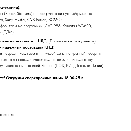
цтехника):
ы (Reach Stackers) и перегружатели пустых/груженых
s, Sany, Hyster, CVS Ferrari, XCMG).
фронтальные погрузчики (CAT 988, Komatsu WA600,
ы (ПДМ).
возможная оплата с НДС.
(Полный пакет документов).
— надежный поставщик КГШ:
и посредников, гарантия лучшей цены на крупный габарит;
вляются полным комплектом, готовым к шиномонтажу;
у тяжелых шин по всей России (ПЭК, КИТ, Деловые Линии)
те! Отгрузим сверхпрочные шины 18.00-25 в
цтехника