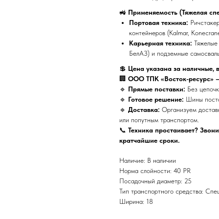
🚜
Применяемость (Тяжелая спе
Портовая техника:
Ричстакер
контейнеров (Kalmar, Konecrane
Карьерная техника:
Тяжелые 
БелАЗ) и подземные самосвал
💲
Цена указана за наличные, 
🏢
ООО ТПК «Восток-ресурс» 
🔹
Прямые поставки:
Без цепочк
🔹
Готовое решение:
Шины поста
🔹
Доставка:
Организуем доставк
или попутным транспортом.
📞
Техника простаивает? Звони
кратчайшие сроки.
Наличие: В наличии
Норма слойности: 40 PR
Посадочный диаметр: 25
Тип транспортного средства: Спе
Ширина: 18