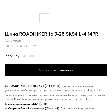
Шина ROADHIKER 16.9-28 SKS4 L-4 14PR
ROADHIKER
SKU:
SKUROADHIKER62
37 999
р.
45 000
р.
Запросить стоимость
🚜
ROADHIKER 16.9-28 SKS4 (L-4 / 14PR)
— усиленная задняя шина с
увеличенной глубиной протектора для экскаваторов-погрузчиков. Идеальный
выбор для тех, кто работает на твердых покрытиях (асфальт, бетон) или скальном
грунте. Если обычная резина стирается у вас за сезон — ставьте L-4.
В чем сила модели SKS4 (L-4):
✅
Сверхглубокий протектор (Class L-4):
Высота шашки протектора