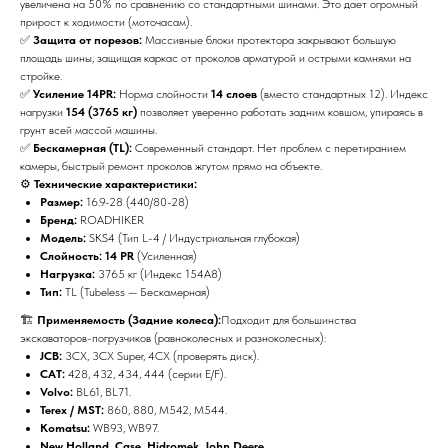
увеличена на 50% по сравнению со стандартными шинами. Это дает огромный
прирост к ходимости (моточасам).
✅
Защита от порезов:
Массивные блоки протектора закрывают большую
площадь шины, защищая каркас от проколов арматурой и острыми камнями на
стройке.
✅
Усиление 14PR:
Норма слойности
14 слоев
(вместо стандартных 12). Индекс
нагрузки
154 (3765 кг)
позволяет уверенно работать задним ковшом, упираясь в
грунт всей массой машины.
✅
Бескамерная (TL):
Современный стандарт. Нет проблем с перетиранием
камеры, быстрый ремонт проколов жгутом прямо на объекте.
⚙️
Технические характеристики:
Размер:
16.9-28 (440/80-28)
Бренд:
ROADHIKER
Модель:
SKS4 (Тип L-4 / Индустриальная глубокая)
Слойность:
14 PR
(Усиленная)
Нагрузка:
3765 кг (Индекс 154A8)
Тип:
TL (Tubeless — Бескамерная)
🏗️
Применяемость (Задние колеса):
Подходит для большинства
экскаваторов-погрузчиков (равноколесных и разноколесных):
JCB:
3CX, 3CX Super, 4CX (проверять диск).
CAT:
428, 432, 434, 444 (серии E/F).
Volvo:
BL61, BL71.
Terex / MST:
860, 880, M542, M544.
Komatsu:
WB93, WB97.
New Holland, Case, Hidromek, John Deere.