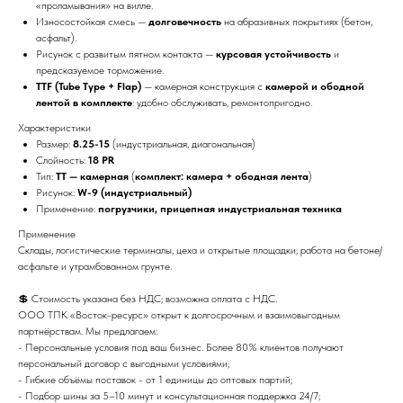
«проламывания» на вилле.
Износостойкая смесь —
долговечность
на абразивных покрытиях (бетон,
асфальт).
Рисунок с развитым пятном контакта —
курсовая устойчивость
и
предсказуемое торможение.
TTF (Tube Type + Flap)
— камерная конструкция с
камерой и ободной
лентой в комплекте
: удобно обслуживать, ремонтопригодно.
Характеристики
Размер:
8.25-15
(индустриальная, диагональная)
Слойность:
18 PR
Тип:
TT — камерная
(
комплект: камера + ободная лента
)
Рисунок:
W-9 (индустриальный)
Применение:
погрузчики, прицепная индустриальная техника
Применение
Склады, логистические терминалы, цеха и открытые площадки; работа на бетоне/
асфальте и утрамбованном грунте.
💲 Стоимость указана без НДС; возможна оплата с НДС.
ООО ТПК «Восток-ресурс» открыт к долгосрочным и взаимовыгодным
партнёрствам. Мы предлагаем:
- Персональные условия под ваш бизнес. Более 80% клиентов получают
персональный договор с выгодными условиями;
- Гибкие объёмы поставок - от 1 единицы до оптовых партий;
- Подбор шины за 5–10 минут и консультационная поддержка 24/7;