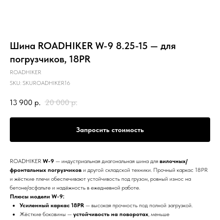
Шина ROADHIKER W-9 8.25-15 — для
погрузчиков, 18PR
ROADHIKER
SKU:
SKUROADHIKER16
13 900
р.
20 000
р.
Запросить стоимость
ROADHIKER
W-9
— индустриальная диагональная шина для
вилочных/
фронтальных погрузчиков
и другой складской техники. Прочный каркас 18PR
и жёсткие плечи обеспечивают устойчивость под грузом, ровный износ на
бетоне/асфальте и надёжность в ежедневной работе.
Плюсы модели W-9:
Усиленный каркас 18PR
— высокая прочность под полной загрузкой.
Жёсткие боковины —
устойчивость на поворотах
, меньше