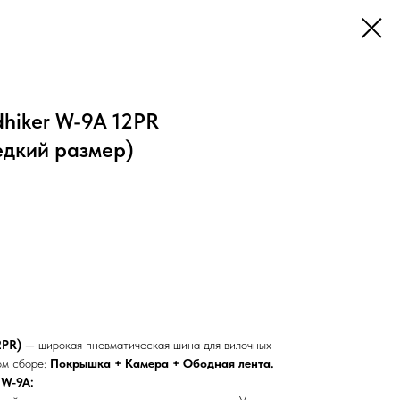
hiker W-9A 12PR
едкий размер)
2PR)
— широкая пневматическая шина для вилочных
ом сборе:
Покрышка + Камера + Ободная лента.
 W-9A: