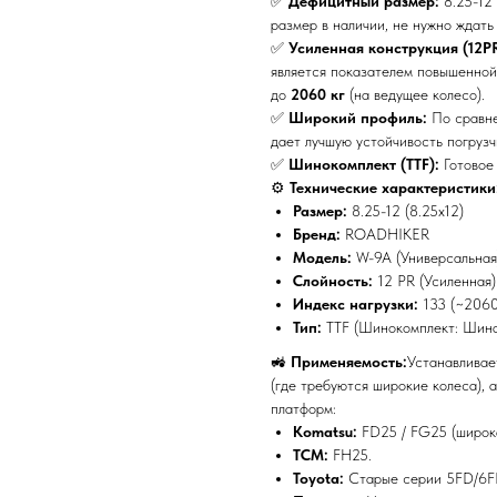
✅
Дефицитный размер:
8.25-12 
размер в наличии, не нужно ждать
✅
Усиленная конструкция (12PR
является показателем повышенной
до
2060 кг
(на ведущее колесо).
✅
Широкий профиль:
По сравне
дает лучшую устойчивость погрузч
✅
Шинокомплект (TTF):
Готовое 
⚙️
Технические характеристики
Размер:
8.25-12 (8.25x12)
Бренд:
ROADHIKER
Модель:
W-9A (Универсальная
Слойность:
12 PR (Усиленная)
Индекс нагрузки:
133 (~2060 
Тип:
TTF (Шинокомплект: Шин
🚜
Применяемость:
Устанавливае
(где требуются широкие колеса), 
платформ:
Komatsu:
FD25 / FG25 (широка
TCM:
FH25.
Toyota:
Старые серии 5FD/6F