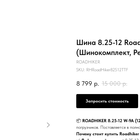
Шина 8.25-12 Road
(Шинокомплект, Р
ROADHIKER
SKU:
RHRoadHiker82512TTF
8 799
р.
15 000
р.
Запросить стоимость
📦
ROADHIKER 8.25-12 W-9A (1
погрузчиков. Поставляется в полн
Почему стоит купить Roadhiker