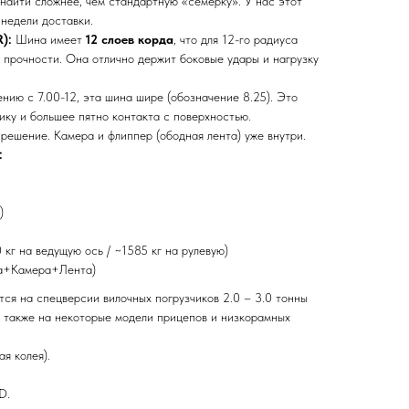
найти сложнее, чем стандартную «семерку». У нас этот
 недели доставки.
):
Шина имеет
12 слоев корда
, что для 12-го радиуса
 прочности. Она отлично держит боковые удары и нагрузку
нию с 7.00-12, эта шина шире (обозначение 8.25). Это
ику и большее пятно контакта с поверхностью.
решение. Камера и флиппер (ободная лента) уже внутри.
:
)
кг на ведущую ось / ~1585 кг на рулевую)
а+Камера+Лента)
тся на спецверсии вилочных погрузчиков 2.0 – 3.0 тонны
а также на некоторые модели прицепов и низкорамных
я колея).
D.