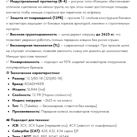
✅
Индустриальный протектор (R-4)
— рисунок типа «Клюшка» обеспечивает
отличное сцепление на мягком грунте, но при этом имеет достаточную площадь
контакта, чтобы меньше стираться при перегонах по асфальту.
✅
Защита от повреждений (12PR)
— прочная 12-слойная конструкция боковин
и протектора защищает от боковых порезов арматурой, камнями и строительным
мусором.
✅
Высокая грузоподъемность
— шина держит нагрузку
до 2625 кг
, что
позволяет уверенно работать полным передним ковшом без риска «грыж».
✅
Бескамерная технология (TL)
— современный стандарт. При проколе шина
не спускает мгновенно, позволяя закончить смену или доехать до шиномонтажа.
Меньше простоев техники!
✅
Универсальность
— подходит на 90% моделей экскаваторов-погрузчиков
популярнейших брендов.
⚙️
Технические характеристики:
Размер:
12.5/80-18 (320/80-18)
Бренд:
ROADHIKER
Модель:
SLR4A (Ind)
Слойность:
12 PR (Норма слойности)
Индекс нагрузки:
~2625 кг на колесо
Тип:
TL (Tubeless — бескамерная, ставится без камеры)
Применяемость:
Передние колеса экскаваторов-погрузчиков.
🚜
Подходит для техники:
JCB:
3CX, 3CX Super (передняя ось), 4CX (зависит от модификации).
Caterpillar (CAT):
428, 432, 434 серии E/F.
Terex / MST:
860, 880, M542, M544.