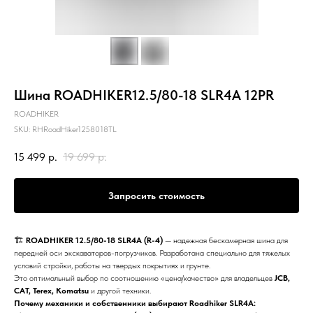
Шина ROADHIKER12.5/80-18 SLR4A 12PR
ROADHIKER
SKU:
RHRoadHiker1258018TL
15 499
р.
19 699
р.
Запросить стоимость
🏗️
ROADHIKER 12.5/80-18 SLR4A (R-4)
— надежная бескамерная шина для
передней оси экскаваторов-погрузчиков. Разработана специально для тяжелых
условий стройки, работы на твердых покрытиях и грунте.
Это оптимальный выбор по соотношению «цена/качество» для владельцев
JCB,
CAT, Terex, Komatsu
и другой техники.
Почему механики и собственники выбирают Roadhiker SLR4A: