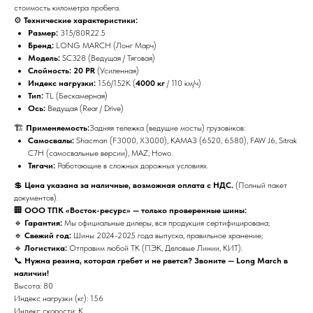
стоимость километра пробега.
⚙️
Технические характеристики:
Размер:
315/80R22.5
Бренд:
LONG MARCH (Лонг Марч)
Модель:
SC328 (Ведущая / Тяговая)
Слойность:
20 PR
(Усиленная)
Индекс нагрузки:
156/152K (
4000 кг
/ 110 км/ч)
Тип:
TL (Бескамерная)
Ось:
Ведущая (Rear / Drive)
🏗️
Применяемость:
Задняя тележка (ведущие мосты) грузовиков:
Самосвалы:
Shacman (F3000, X3000), КАМАЗ (6520, 6580), FAW J6, Sitrak
C7H (самосвальные версии), MAZ, Howo.
Тягачи:
Работающие в сложных дорожных условиях.
💲
Цена указана за наличные, возможная оплата с НДС.
(Полный пакет
документов).
🏢
ООО ТПК «Восток-ресурс» — только проверенные шины:
🔹
Гарантия:
Мы официальные дилеры, вся продукция сертифицирована;
🔹
Свежий год:
Шины 2024-2025 года выпуска, правильное хранение;
🔹
Логистика:
Отправим любой ТК (ПЭК, Деловые Линии, КИТ).
📞
Нужна резина, которая гребет и не рвется? Звоните — Long March в
наличии!
Высота: 80
Индекс нагрузки (кг): 156
Индекс скорости: K