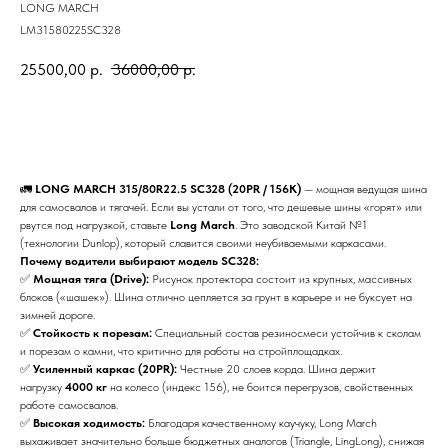
LONG MARCH
LM31580225SC328
25500,00
р.
36000,00
р.
BUY NOW
🚛
LONG MARCH 315/80R22.5 SC328 (20PR / 156K)
— мощная ведущая шина
для самосвалов и тягачей. Если вы устали от того, что дешевые шины «горят» или
рвутся под нагрузкой, ставьте
Long March
. Это заводской Китай №1
(технологии Dunlop), который славится своими неубиваемыми каркасами.
Почему водители выбирают модель SC328:
✅
Мощная тяга (Drive):
Рисунок протектора состоит из крупных, массивных
блоков («шашек»). Шина отлично цепляется за грунт в карьере и не буксует на
зимней дороге.
✅
Стойкость к порезам:
Специальный состав резиносмеси устойчив к сколам
и порезам о камни, что критично для работы на стройплощадках.
✅
Усиленный каркас (20PR):
Честные 20 слоев корда. Шина держит
нагрузку
4000 кг
на колесо (индекс 156), не боится перегрузов, свойственных
работе самосвалов.
✅
Высокая ходимость:
Благодаря качественному каучуку, Long March
выхаживает значительно больше бюджетных аналогов (Triangle, LingLong), снижая