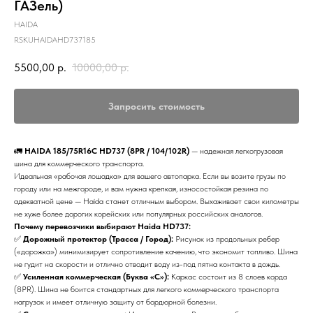
ГАЗель)
HAIDA
RSKUHAIDAHD737185
5500,00
р.
10000,00
р.
Запросить стоимость
🚛
HAIDA 185/75R16C HD737 (8PR / 104/102R)
— надежная легкогрузовая
шина для коммерческого транспорта.
Идеальная «рабочая лошадка» для вашего автопарка. Если вы возите грузы по
городу или на межгороде, и вам нужна крепкая, износостойкая резина по
адекватной цене — Haida станет отличным выбором. Выхаживает свои километры
не хуже более дорогих корейских или популярных российских аналогов.
Почему перевозчики выбирают Haida HD737:
✅
Дорожный протектор (Трасса / Город):
Рисунок из продольных ребер
(«дорожка») минимизирует сопротивление качению, что экономит топливо. Шина
не гудит на скорости и отлично отводит воду из-под пятна контакта в дождь.
✅
Усиленная коммерческая (Буква «С»):
Каркас состоит из 8 слоев корда
(8PR). Шина не боится стандартных для легкого коммерческого транспорта
нагрузок и имеет отличную защиту от бордюрной болезни.