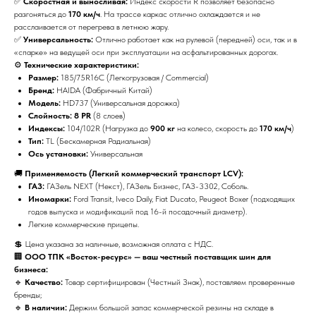
✅
Скоростная и выносливая:
Индекс скорости R позволяет безопасно
разгоняться до
170 км/ч
. На трассе каркас отлично охлаждается и не
расслаивается от перегрева в летнюю жару.
✅
Универсальность:
Отлично работает как на рулевой (передней) оси, так и в
«спарке» на ведущей оси при эксплуатации на асфальтированных дорогах.
⚙️
Технические характеристики:
Размер:
185/75R16C (Легкогрузовая / Commercial)
Бренд:
HAIDA (Фабричный Китай)
Модель:
HD737 (Универсальная дорожка)
Слойность:
8 PR
(8 слоев)
Индексы:
104/102R (Нагрузка до
900 кг
на колесо, скорость до
170 км/ч
)
Тип:
TL (Бескамерная Радиальная)
Ось установки:
Универсальная
🚚
Применяемость (Легкий коммерческий транспорт LCV):
ГАЗ:
ГАЗель NEXT (Некст), ГАЗель Бизнес, ГАЗ-3302, Соболь.
Иномарки:
Ford Transit, Iveco Daily, Fiat Ducato, Peugeot Boxer (подходящих
годов выпуска и модификаций под 16-й посадочный диаметр).
Легкие коммерческие прицепы.
💲 Цена указана за наличные, возможная оплата с НДС.
🏢
ООО ТПК «Восток-ресурс» — ваш честный поставщик шин для
бизнеса:
🔹
Качество:
Товар сертифицирован (Честный Знак), поставляем проверенные
бренды;
🔹
В наличии:
Держим большой запас коммерческой резины на складе в