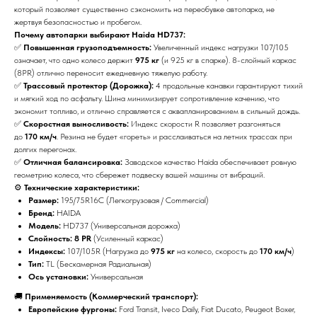
который позволяет существенно сэкономить на переобувке автопарка, не
жертвуя безопасностью и пробегом.
Почему автопарки выбирают Haida HD737:
✅
Повышенная грузоподъемность:
Увеличенный индекс нагрузки 107/105
означает, что одно колесо держит
975 кг
(и 925 кг в спарке). 8-слойный каркас
(8PR) отлично переносит ежедневную тяжелую работу.
✅
Трассовый протектор (Дорожка):
4 продольные канавки гарантируют тихий
и мягкий ход по асфальту. Шина минимизирует сопротивление качению, что
экономит топливо, и отлично справляется с аквапланированием в сильный дождь.
✅
Скоростная выносливость:
Индекс скорости R позволяет разгоняться
до
170 км/ч
. Резина не будет «гореть» и расслаиваться на летних трассах при
долгих перегонах.
✅
Отличная балансировка:
Заводское качество Haida обеспечивает ровную
геометрию колеса, что сбережет подвеску вашей машины от вибраций.
⚙️
Технические характеристики:
Размер:
195/75R16C (Легкогрузовая / Commercial)
Бренд:
HAIDA
Модель:
HD737 (Универсальная дорожка)
Слойность:
8 PR
(Усиленный каркас)
Индексы:
107/105R (Нагрузка до
975 кг
на колесо, скорость до
170 км/ч
)
Тип:
TL (Бескамерная Радиальная)
Ось установки:
Универсальная
🚚
Применяемость (Коммерческий транспорт):
Европейские фургоны:
Ford Transit, Iveco Daily, Fiat Ducato, Peugeot Boxer,