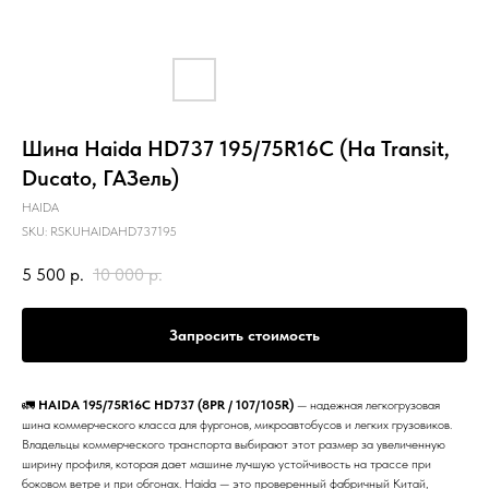
Шина Haida HD737 195/75R16C (На Transit,
Ducato, ГАЗель)
HAIDA
SKU:
RSKUHAIDAHD737195
5 500
р.
10 000
р.
Запросить стоимость
🚛
HAIDA 195/75R16C HD737 (8PR / 107/105R)
— надежная легкогрузовая
шина коммерческого класса для фургонов, микроавтобусов и легких грузовиков.
Владельцы коммерческого транспорта выбирают этот размер за увеличенную
ширину профиля, которая дает машине лучшую устойчивость на трассе при
боковом ветре и при обгонах. Haida — это проверенный фабричный Китай,