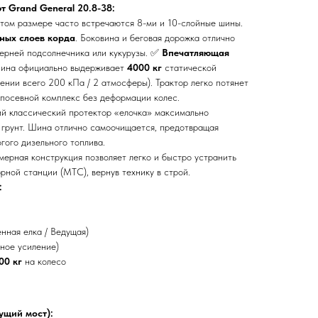
 Grand General 20.8-38:
том размере часто встречаются 8-ми и 10-слойные шины.
тных слоев корда
. Боковина и беговая дорожка отлично
ерней подсолнечника или кукурузы. ✅
Впечатляющая
на официально выдерживает
4000 кг
статической
лении всего 200 кПа / 2 атмосферы). Трактор легко потянет
 посевной комплекс без деформации колес.
й классический протектор «елочка» максимально
 грунт. Шина отлично самоочищается, предотвращая
гого дизельного топлива.
ерная конструкция позволяет легко и быстро устранить
рной станции (МТС), вернув технику в строй.
:
нная елка / Ведущая)
ное усиление)
00 кг
на колесо
ущий мост):