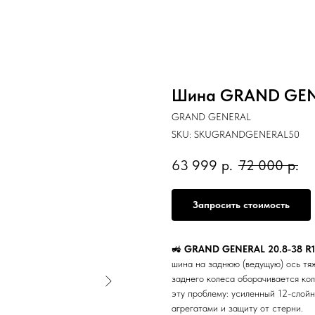
Шина GRAND GENE
GRAND GENERAL
SKU:
SKUGRANDGENERAL50
63 999
р.
72 000
р.
Запросить стоимость
🚜
GRAND GENERAL 20.8-38 R1 
шина на заднюю (ведущую) ось тяж
заднего колеса оборачивается ко
эту проблему: усиленный 12-слой
агрегатами и защиту от стерни.