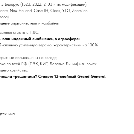
З Беларус (1523, 2022, 2103 и их модификации).
eere, New Holland, Case IH, Claas, YTO, Zoomlion
асса).
дные опрыскиватели и комбайны.
зможная оплата с НДС.
 ваш надежный снабженец в агросфере:
-слойную усиленную версию, характеристики на 100%
ритные сельхозшины на складе;
ка по всей РФ (ПЭК, КИТ, Деловые Линии) или поиск
шего хозяйства.
 пошла трещинами? Ставьте 12-слойный Grand General.
цтехника