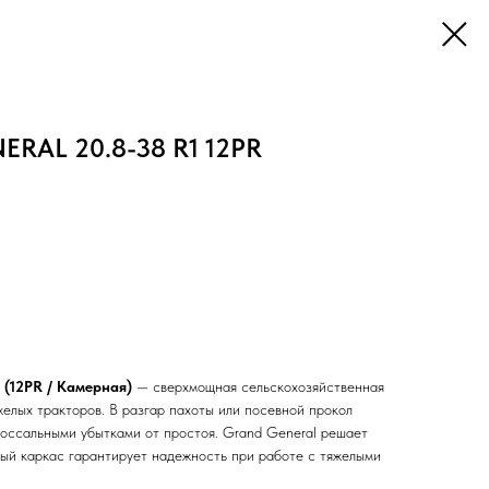
RAL 20.8-38 R1 12PR
(12PR / Камерная)
— сверхмощная сельскохозяйственная
елых тракторов. В разгар пахоты или посевной прокол
лоссальными убытками от простоя. Grand General решает
ный каркас гарантирует надежность при работе с тяжелыми