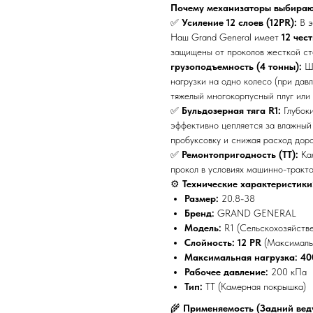
Почему механизаторы выбирают
✅
Усиление 12 слоев (12PR):
В э
Наш Grand General имеет
12 чес
защищены от проколов жесткой ст
грузоподъемность (4 тонны):
Ши
нагрузки на одно колесо (при дав
тяжелый многокорпусный плуг или
✅
Бульдозерная тяга R1:
Глубоки
эффективно цепляется за влажный
пробуксовку и снижая расход доро
✅
Ремонтопригодность (TT):
Кам
прокол в условиях машинно-тракто
⚙️
Технические характеристики
Размер:
20.8-38
Бренд:
GRAND GENERAL
Модель:
R1 (Сельскохозяйстве
Слойность:
12 PR
(Максималь
Максимальная нагрузка:
40
Рабочее давление:
200 кПа
Тип:
TT (Камерная покрышка)
🌾
Применяемость (Задний вед