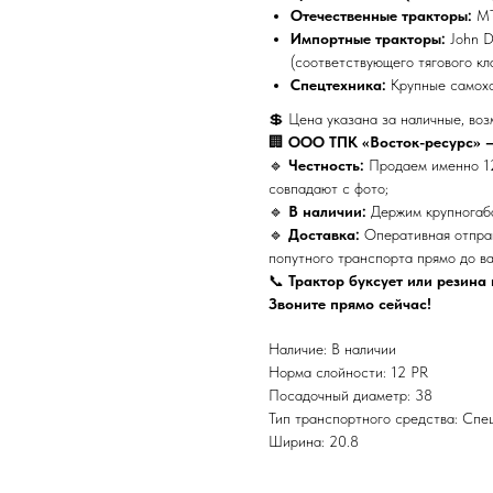
Отечественные тракторы:
МТ
Импортные тракторы:
John D
(соответствующего тягового кл
Спецтехника:
Крупные самохо
💲 Цена указана за наличные, во
🏢
ООО ТПК «Восток-ресурс» —
🔹
Честность:
Продаем именно 12
совпадают с фото;
🔹
В наличии:
Держим крупногаба
🔹
Доставка:
Оперативная отправ
попутного транспорта прямо до ва
📞
Трактор буксует или резина
Звоните прямо сейчас!
Наличие: В наличии
Норма слойности: 12 PR
Посадочный диаметр: 38
Тип транспортного средства: Спе
Ширина: 20.8