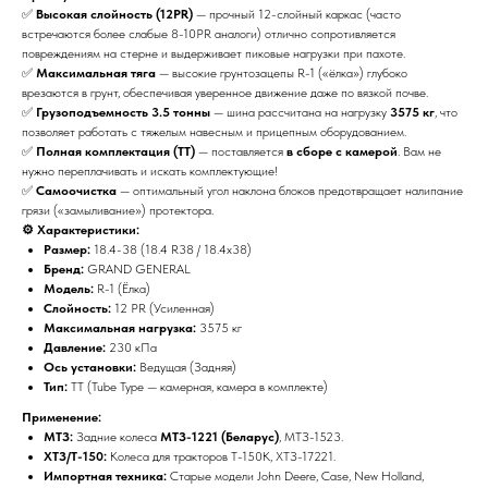
✅
Высокая слойность (12PR)
— прочный 12-слойный каркас (часто
встречаются более слабые 8-10PR аналоги) отлично сопротивляется
повреждениям на стерне и выдерживает пиковые нагрузки при пахоте.
✅
Максимальная тяга
— высокие грунтозацепы R-1 («ёлка») глубоко
врезаются в грунт, обеспечивая уверенное движение даже по вязкой почве.
✅
Грузоподъемность 3.5 тонны
— шина рассчитана на нагрузку
3575 кг
, что
позволяет работать с тяжелым навесным и прицепным оборудованием.
✅
Полная комплектация (TT)
— поставляется
в сборе с камерой
. Вам не
нужно переплачивать и искать комплектующие!
✅
Самоочистка
— оптимальный угол наклона блоков предотвращает налипание
грязи («замыливание») протектора.
⚙️ Характеристики:
Размер:
18.4-38 (18.4 R38 / 18.4x38)
Бренд:
GRAND GENERAL
Модель:
R-1 (Ёлка)
Слойность:
12 PR (Усиленная)
Максимальная нагрузка:
3575 кг
Давление:
230 кПа
Ось установки:
Ведущая (Задняя)
Тип:
TT (Tube Type — камерная, камера в комплекте)
Применение:
МТЗ:
Задние колеса
МТЗ-1221 (Беларус)
, МТЗ-1523.
ХТЗ/Т-150:
Колеса для тракторов Т-150К, ХТЗ-17221.
Импортная техника:
Старые модели John Deere, Case, New Holland,