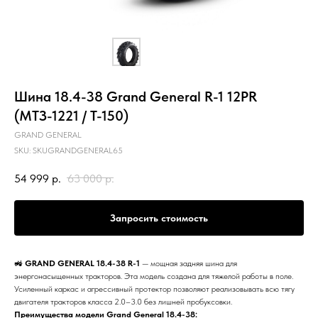
Шина 18.4-38 Grand General R-1 12PR
(МТЗ-1221 / Т-150)
GRAND GENERAL
SKU:
SKUGRANDGENERAL65
54 999
р.
63 000
р.
Запросить стоимость
🚜
GRAND GENERAL 18.4-38 R-1
— мощная задняя шина для
энергонасыщенных тракторов. Эта модель создана для тяжелой работы в поле.
Усиленный каркас и агрессивный протектор позволяют реализовывать всю тягу
двигателя тракторов класса 2.0–3.0 без лишней пробуксовки.
Преимущества модели Grand General 18.4-38: