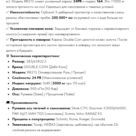
кг). Модель RR215 имеет усиленный каркас
24PR
и индекс
164
. Это +1000 кг
запаса прочности на ось! Идеально для самосвалов и тяжелых условий.
✅
Износостойкость:
Глубокий 5-реберный протектор и качественная смесь
резины обеспечивают пробег
200 000+ км
на рулевой оси и еще больше на
прицепе.
✅
Усиленная плечевая зона:
Защищает от боковых порезов и неравномерного
износа («съедания» краев) при маневрировании.
✅
Пригодность к наварке:
Каркас Double Coin ценится на вес золота. После
истирания протектора его охотно принимают в наварку, что экономит ваши
деньги в будущем.
⚙️
Технические характеристики:
Размер:
385/65R22.5
Бренд:
DOUBLE COIN (Дабл Коин)
Модель:
RR215 (Универсальная: Руль / Прицеп)
Слойность:
24 PR
(Максимальное усиление!)
Индекс нагрузки:
164K (
5000 кг
при 110 км/ч)
Давление:
900 кПа (9.0 бар)
Ось:
Рулевая (Steer) / Прицепная (Trailer)
🚚
Применяемость:
Рулевая ось тягачей и самосвалов:
Sitrak C7H, Shacman X3000/X6000,
FAW J6/J7, MAN TGS (самосвалы), Scania, Volvo, KAMAZ K5.
Прицепы и полуприцепы:
Schmitz, Krone, Koegel, Grunwald.
Тяжеловозы:
Тонар, НЕФАЗ (зерновозы, щебневозы), где обычная 20-
слойная резина не выдерживает.