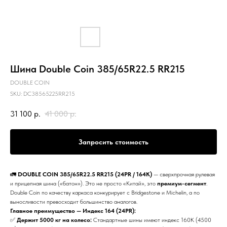
Шина Double Coin 385/65R22.5 RR215
DOUBLE COIN
SKU:
DC38565225RR215
31 100
р.
41 000
р.
Запросить стоимость
🚛
DOUBLE COIN 385/65R22.5 RR215 (24PR / 164K)
— сверхпрочная рулевая
и прицепная шина («батон»). Это не просто «Китай», это
премиум-сегмент
.
Double Coin по качеству каркаса конкурирует с Bridgestone и Michelin, а по
выносливости превосходит большинство аналогов.
Главное преимущество — Индекс 164 (24PR):
✅
Держит 5000 кг на колесо:
Стандартные шины имеют индекс 160K (4500