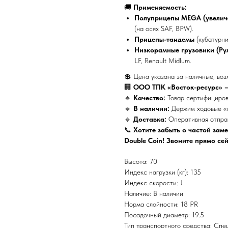
🚚
Применяемость:
Полуприцепы MEGA (увелич
(на осях SAF, BPW).
Прицепы-тандемы
(кубатурни
Низкорамные грузовики (Рул
LF, Renault Midlum.
💲 Цена указана за наличные, во
🏢
ООО ТПК «Восток-ресурс» —
🔹
Качество:
Товар сертифицирова
🔹
В наличии:
Держим ходовые «м
🔹
Доставка:
Оперативная отправ
📞
Хотите забыть о частой зам
Double Coin! Звоните прямо сей
Высота: 70
Индекс нагрузки (кг): 135
Индекс скорости: J
Наличие: В наличии
Норма слойности: 18 PR
Посадочный диаметр: 19.5
Тип транспортного средства: Спе