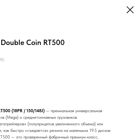
 Double Coin RT500
95
500 (18PR / 150/148J)
— премиальная универсальная
ов (Mega) и среднетоннажных грузовиков.
егатрейлеров» (полуприцепов увеличенного объема) или
е, как быстро «съедается» резина на маленьких 19.5 дисках
RT500 — это проверенный фабричный премиум-класс,