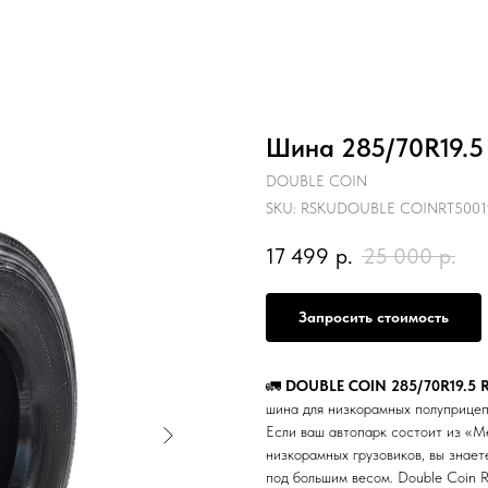
Шина 285/70R19.5
DOUBLE COIN
SKU:
RSKUDOUBLE COINRT5001
17 499
р.
25 000
р.
Запросить стоимость
🚛
DOUBLE COIN 285/70R19.5 RT
шина для низкорамных полуприцеп
Если ваш автопарк состоит из «М
низкорамных грузовиков, вы знает
под большим весом. Double Coin 