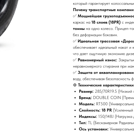
который гарантирует колоссальны
Почему транспортные компании
✅
Мощнейшая грузоподъемност
каркас на
18 слоев (18PR)
с инде
тонны
на одно колесо. Прицеп-та
без деформации боковин.
✅
Идеальная трассовая «Доро
обеспечивает идеальный накат и к
что дает ощутимую экономию дизе
✅
Равномерный износ:
Закрытые
неравномерного стирания при ма
✅
Защита от аквапланировани
воду, обеспечивая безопасность ф
⚙️
Технические характеристики
Размер:
285/70R19.5 (Низкий 
Бренд:
DOUBLE COIN (Преми
Модель:
RT500 (Универсальна
Слойность:
18 PR
(Усиленный 
Индексы:
150/148J (Нагрузка
Тип:
TL (Бескамерная Радиаль
Ось установки:
Универсальная