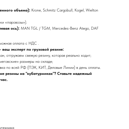
енного объема):
Krone, Schmitz Cargobull, Kogel, Wielton
ки «паровозы»).
евая ось):
MAN TGL / TGM, Mercedes-Benz Atego, DAF
зможная оплата с НДС .
 ваш эксперт по грузовой резине:
н, отгружаем свежую резину, которая реально ходит;
еговские» размеры на складе;
ка по всей РФ (ПЭК, КИТ, Деловые Линии) в день оплаты.
ене резины на "кубатурниках"? Ставьте надежный
час.
цтехника