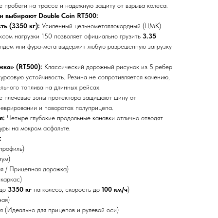
е пробеги на трассе и надежную защиту от взрыва колеса.
 выбирают Double Coin RT500:
ь (3350 кг):
Усиленный цельнометаллокордный (ЦМК)
ксом нагрузки 150 позволяет официально грузить
3.35
ндем или фура-мега выдержит любую разрешенную загрузку
жка» (RT500):
Классический дорожный рисунок из 5 ребер
урсовую устойчивость. Резина не сопротивляется качению,
льного топлива на длинных рейсах.
 плечевые зоны протектора защищают шину от
неврировании и поворотах полуприцепа.
я:
Четыре глубокие продольные канавки отлично отводят
уры на мокром асфальте.
:
профиль)
ум)
я / Прицепная дорожка)
каркас)
 до
3350 кг
на колесо, скорость до
100 км/ч
)
ная)
 (Идеально для прицепов и рулевой оси)