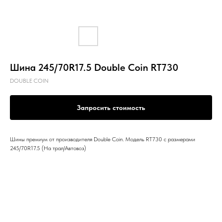
Шина 245/70R17.5 Double Coin RT730
DOUBLE COIN
Запросить стоимость
Шины премиум от производителя Double Coin. Модель RT730 с размерами
245/70R17.5 (На трал/Автовоз)