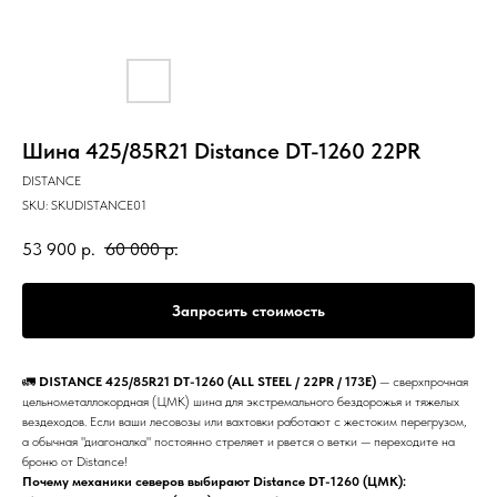
Шина 425/85R21 Distance DT-1260 22PR
DISTANCE
SKU:
SKUDISTANCE01
53 900
р.
60 000
р.
Запросить стоимость
🚛
DISTANCE 425/85R21 DT-1260 (ALL STEEL / 22PR / 173E)
— сверхпрочная
цельнометаллокордная (ЦМК) шина для экстремального бездорожья и тяжелых
вездеходов. Если ваши лесовозы или вахтовки работают с жестоким перегрузом,
а обычная "диагоналка" постоянно стреляет и рвется о ветки — переходите на
броню от Distance!
Почему механики северов выбирают Distance DT-1260 (ЦМК):