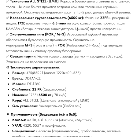
✅
Технология ALL STEEL (ЦМК):
Каркас и брекер шины сплетены из стального
троса. Шина не боится проколов острыми камнями, торчащими корнями и
арматурой. Она лучше охлаждается и ходит в 1.5–2 раза дольше обычной резины.
✅
Колоссальная грузоподъемность (6500 кг):
Усиление
22PR
и рекордный
индекс
173E
позволяют нести
6.5 тонн
на одно колесо! Запас прочности для
КАМАЗа «Батыр» с тяжелым манипулятором (фишкой) просто невероятный.
✅
Экстремальная тяга (POR / M+S):
Агрессивный глубокий протектор
обеспечивает бульдозерную проходимость. Официальные
маркировки
M+S
(грязь и снег) и
POR
(Professional Off-Road) подтверждают
готовность шины к самому суровому бездорожью.
✅
Свежая партия:
Резина только с завода (выпуск — середина 2025 года).
Эластичная, не пересохшая на складах.
⚙️
Технические характеристики:
Размер:
425/85R21 (аналог 1220х400-533)
Бренд:
DISTANCE
Модель:
DT-1260
Слойность:
22 PR
(Сверхпрочная)
Индексы:
173E (
6500 кг
/ 70 км/ч)
Корд:
ALL STEEL (Цельнометаллокордный / ЦМК)
Ось установки:
Универсальная (Любая ось)
🌲
Применяемость (Вездеходы 6х6 и 8х8):
КАМАЗ:
43118, 43114, 65224 («Батыр», «Мустанг»).
УРАЛ:
4320, 5557 и модификации.
Спецтехника:
Лесовозы (сортиментовозы), трубоплетевозы, вахтовые
автобусы, автокраны-вездеходы, пожарные расчеты.