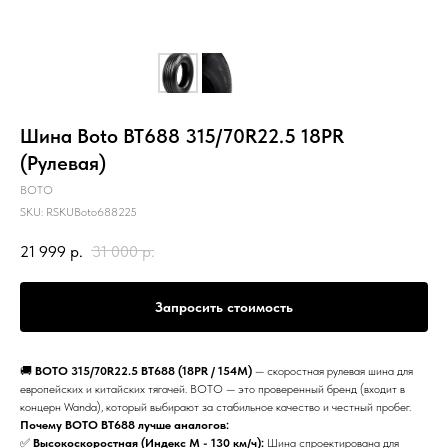
Шина Boto BT688 315/70R22.5 18PR
(Рулевая)
BOTO
SKU:
RSKUBoto688225
21 999
р.
31 000
р.
Запросить стоимость
🚚
BOTO 315/70R22.5 BT688 (18PR / 154M)
— скоростная рулевая шина для
европейских и китайских тягачей. BOTO — это проверенный бренд (входит в
концерн Wanda), который выбирают за стабильное качество и честный пробег.
Почему BOTO BT688 лучше аналогов:
✅
Высокоскоростная (Индекс M - 130 км/ч):
Шина спроектирована для