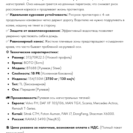
магистралей. Она меньше греется на длинных перегонах, что снижает риск
расслоения каркаса и продлевает жизнь протектора.
✅
Идеальная курсовая устойчивость:
Рисунок протектора с 4-мя
продольными канавками четко держит дорогу. Водителю не нужно подруливать в
колее, машину не тянет в сторону.
✅
Защита от аквапланирования:
Эффективный водоотвод позволяет
уверенно чувствовать себя в дождь.
✅
Равномерный износ:
Жесткие плечевые зоны предотвращают «съедание»
краев, что часто бывает проблемой на рулевой оси.
⚙️
Технические характеристики:
Размер:
315/70R22.5 (Низкий профиль)
Бренд:
BOTO (Бото)
Модель:
BT688 (Рулевая / Steer)
Слойность:
18 PR
(Усиленная боковина)
Индексы:
154/150M (
3750 кг
/
130 км/ч
)
Тип:
TL (Бескамерная)
Ось:
Передняя (Рулевая)
🚛
Применяемость:
Рулевая ось магистральных тягачей:
Европа:
Volvo FH, DAF XF 105/106, MAN TGX, Scania, Mercedes Actros,
Renault T-Series.
Китай:
Sitrak C7H, Foton Auman, FAW J7, DongFeng, Shacman X6000.
Россия:
КАМАЗ 5490 (Neo/K5).
💲
Цена указана за наличные, возможная оплата с НДС.
(Полный пакет
документов).