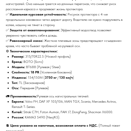
магистралей. Она меньше греется на длинных перегонах, что снижает риск
расслоения каркаса и продлевает жизнь протектора.
✅
Идеальная курсовая устойчивость:
Рисунок протектора с 4-мя
продольными канавками четко держит дорогу. Водителю не нужно подруливать в
колее, машину не тянет в сторону.
✅
Защита от аквапланирования:
Эффективный водоотвод позволяет
уверенно чувствовать себя в дождь.
✅
Равномерный износ:
Жесткие плечевые зоны предотвращают «съедание»
краев, что часто бывает проблемой на рулевой оси.
⚙️
Технические характеристики:
Размер:
315/70R22.5 (Низкий профиль)
Бренд:
BOTO (Бото)
Модель:
BT688 (Рулевая / Steer)
Слойность:
18 PR
(Усиленная боковина)
Индексы:
154/150M (
3750 кг
/
130 км/ч
)
Тип:
TL (Бескамерная)
Ось:
Передняя (Рулевая)
🚛
Применяемость:
Рулевая ось магистральных тягачей:
Европа:
Volvo FH, DAF XF 105/106, MAN TGX, Scania, Mercedes Actros,
Renault T-Series.
Китай:
Sitrak C7H, Foton Auman, FAW J7, DongFeng, Shacman X6000.
Россия:
КАМАЗ 5490 (Neo/K5).
💲
Цена указана за наличные, возможная оплата с НДС.
(Полный пакет
документов).