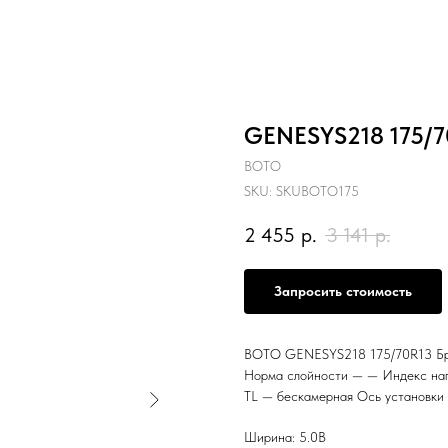
GENESYS218 175/7
BOTO
SKU:
SKUBOTO175
2 455
р.
3 141
р.
Запросить стоимость
BOTO GENESYS218 175/70R13 Бр
Норма слойности — — Индекс наг
TL — бескамерная Ось установки
Ширина: 5.0B