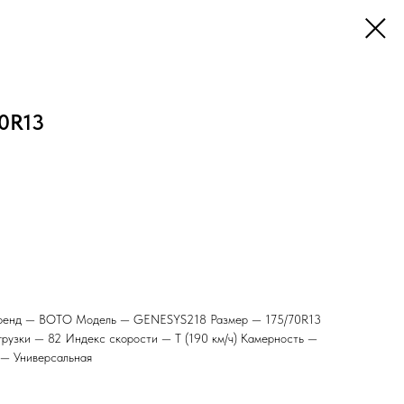
0R13
енд — BOTO Модель — GENESYS218 Размер — 175/70R13
рузки — 82 Индекс скорости — T (190 км/ч) Камерность —
 — Универсальная