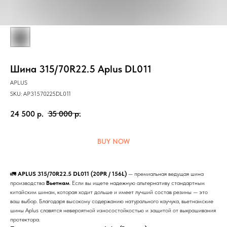
Шина 315/70R22.5 Aplus DL011
APLUS
SKU:
AP31570225DL011
24 500
р.
35 000
р.
BUY NOW
🚛
APLUS 315/70R22.5 DL011 (20PR / 156L)
— премиальная ведущая шина
производства
Вьетнам
. Если вы ищете надежную альтернативу стандартным
китайским шинам, которая ходит дольше и имеет лучший состав резины — это
ваш выбор. Благодаря высокому содержанию натурального каучука, вьетнамские
шины Aplus славятся невероятной износостойкостью и защитой от выкрашивания
протектора.