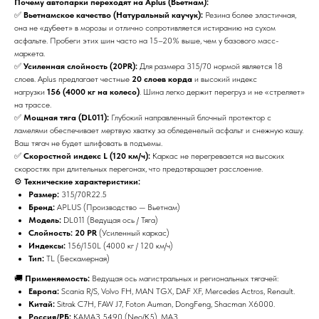
Почему автопарки переходят на Aplus (Вьетнам):
✅
Вьетнамское качество (Натуральный каучук):
Резина более эластичная,
она не «дубеет» в морозы и отлично сопротивляется истиранию на сухом
асфальте. Пробеги этих шин часто на 15–20% выше, чем у базового масс-
маркета.
✅
Усиленная слойность (20PR):
Для размера 315/70 нормой является 18
слоев. Aplus предлагает честные
20 слоев корда
и высокий индекс
нагрузки
156 (4000 кг на колесо)
. Шина легко держит перегруз и не «стреляет»
на трассе.
✅
Мощная тяга (DL011):
Глубокий направленный блочный протектор с
ламелями обеспечивает мертвую хватку за обледенелый асфальт и снежную кашу.
Ваш тягач не будет шлифовать в подъемы.
✅
Скоростной индекс L (120 км/ч):
Каркас не перегревается на высоких
скоростях при длительных перегонах, что предотвращает расслоение.
⚙️
Технические характеристики:
Размер:
315/70R22.5
Бренд:
APLUS (Производство — Вьетнам)
Модель:
DL011 (Ведущая ось / Тяга)
Слойность:
20 PR
(Усиленный каркас)
Индексы:
156/150L (4000 кг / 120 км/ч)
Тип:
TL (Бескамерная)
🚚
Применяемость:
Ведущая ось магистральных и региональных тягачей:
Европа:
Scania R/S, Volvo FH, MAN TGX, DAF XF, Mercedes Actros, Renault.
Китай:
Sitrak C7H, FAW J7, Foton Auman, DongFeng, Shacman X6000.
Россия/РБ:
КАМАЗ 5490 (Neo/K5), МАЗ.