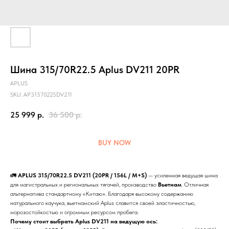
Шина 315/70R22.5 Aplus DV211 20PR
APLUS
SKU:
AP31570225DV211
25 999
р.
36 500
р.
BUY NOW
🚛
APLUS 315/70R22.5 DV211 (20PR / 156L / M+S)
— усиленная ведущая шина
для магистральных и региональных тягачей, производство
Вьетнам
. Отличная
альтернатива стандартному «Китаю». Благодаря высокому содержанию
натурального каучука, вьетнамский Aplus славится своей эластичностью,
морозостойкостью и огромным ресурсом пробега.
Почему стоит выбрать Aplus DV211 на ведущую ось: