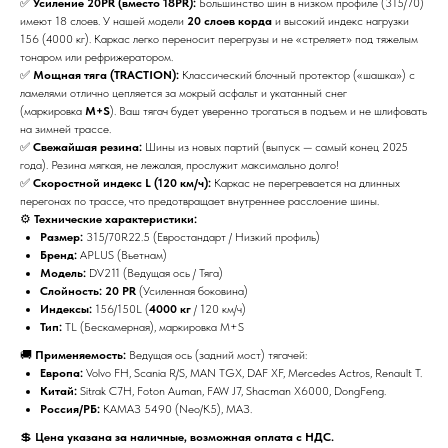
✅
Усиление 20PR (вместо 18PR):
Большинство шин в низком профиле (315/70)
имеют 18 слоев. У нашей модели
20 слоев корда
и высокий индекс нагрузки
156 (4000 кг). Каркас легко переносит перегрузы и не «стреляет» под тяжелым
тонаром или рефрижератором.
✅
Мощная тяга (TRACTION):
Классический блочный протектор («шашка») с
ламелями отлично цепляется за мокрый асфальт и укатанный снег
(маркировка
M+S
). Ваш тягач будет уверенно трогаться в подъем и не шлифовать
на зимней трассе.
✅
Свежайшая резина:
Шины из новых партий (выпуск — самый конец 2025
года). Резина мягкая, не лежалая, прослужит максимально долго!
✅
Скоростной индекс L (120 км/ч):
Каркас не перегревается на длинных
перегонах по трассе, что предотвращает внутреннее расслоение шины.
⚙️
Технические характеристики:
Размер:
315/70R22.5 (Евростандарт / Низкий профиль)
Бренд:
APLUS (Вьетнам)
Модель:
DV211 (Ведущая ось / Тяга)
Слойность:
20 PR
(Усиленная боковина)
Индексы:
156/150L (
4000 кг
/ 120 км/ч)
Тип:
TL (Бескамерная), маркировка M+S
🚚
Применяемость:
Ведущая ось (задний мост) тягачей:
Европа:
Volvo FH, Scania R/S, MAN TGX, DAF XF, Mercedes Actros, Renault T.
Китай:
Sitrak C7H, Foton Auman, FAW J7, Shacman X6000, DongFeng.
Россия/РБ:
КАМАЗ 5490 (Neo/K5), МАЗ.
💲
Цена указана за наличные, возможная оплата с НДС.